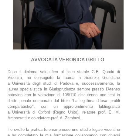
AVVOCATA VERONICA GRILLO
Dopo il diploma scientifico al liceo statale G.B. Quadri di
Vicenza, ho conseguito la laurea in Scienze Giuridiche
all'Università degli studi di Padova e, successivamente, la
laurea specialistica in Giurisprudenza sempre presso l'Ateneo
patavino con la votazione di 108/110 discutendo una tesi in
diritto penale comparato dal titolo "La legittima difesa: profili
comparatistici", con un approfondimento bibliografico
all'Università di Oxford (Regno Unito), relatore prof. E. M.
Ambrosetti e co-relatore prof. A. Zambusi.
Ho svolto la pratica forense presso uno studio legale vicentino
e ho completato la mia formazione collaborando con diversi